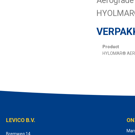
Aerograde 
HYOLMAR® 
VERPAK
Product
HYLOMAR® AER
LEVICO B.V.
ON
Mar
Bremweg 14