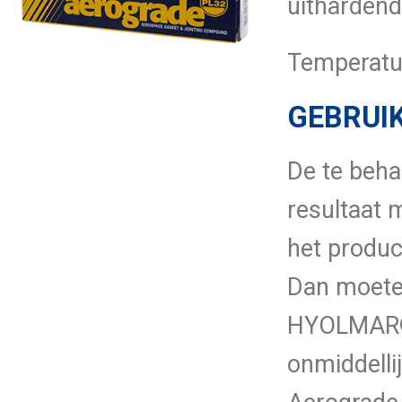
uithardend
Temperatu
GEBRUI
De te beha
resultaat 
het produc
Dan moete
HYOLMAR® A
onmiddell