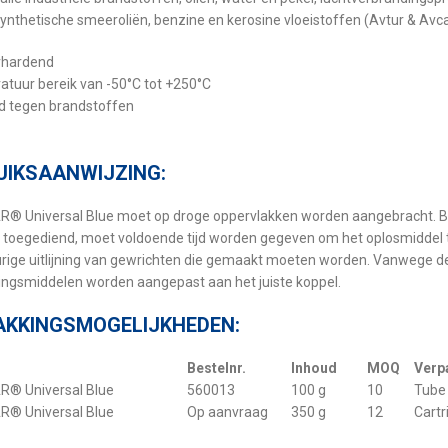
 synthetische smeeroliën, benzine en kerosine vloeistoffen (Avtur & Avca
erhardend
atuur bereik van -50°C tot +250°C
d tegen brandstoffen
UIKSAANWIJZING:
 Universal Blue moet op droge oppervlakken worden aangebracht. Bre
toegediend, moet voldoende tijd worden gegeven om het oplosmiddel 
ige uitlijning van gewrichten die gemaakt moeten worden. Vanwege de
ingsmiddelen worden aangepast aan het juiste koppel.
AKKINGSMOGELIJKHEDEN:
Bestelnr.
Inhoud
MOQ
Verp
® Universal Blue
560013
100 g
10
Tube
® Universal Blue
Op aanvraag
350 g
12
Cartr