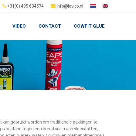
+31(0) 495 634574
info@levico.nl
VIDEO
CONTACT
COWFIT GLUE
t kan gebruikt worden om traditionele pakkingen te
 is bestand tegen een breed scala aan vloeistoffen,
producten, water-, water- / glycol- en methanolmengsels,