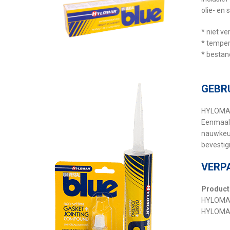
olie- en
* niet v
* temper
* bestan
GEBR
HYLOMAR®
Eenmaal 
nauwkeur
bevestig
VERP
Product
HYLOMAR
HYLOMAR