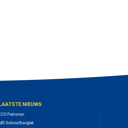
LAATSTE NIEUWS
ECO Patronen
MD Schroefborglak