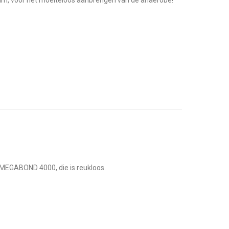
gram, voor het moeiteloos aanbrengen van de anaerobe!
e MEGABOND 4000, die is reukloos.