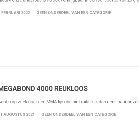
Nieuw! onze anaerobe is nu ook verkrijgbaar in een soft bottle van 20 
9 FEBRUARI 2022
GEEN ONDERDEEL VAN EEN CATEGORIE
MEGABOND 4000 REUKLOOS
Bent u op zoek naar een MMA lijm die niet ruikt, kijk dan eens naar onz
31 AUGUSTUS 2021
GEEN ONDERDEEL VAN EEN CATEGORIE