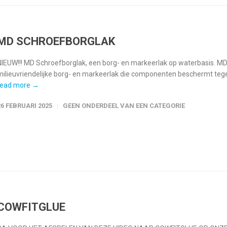
MD SCHROEFBORGLAK
NIEUW!!! MD Schroefborglak, een borg- en markeerlak op waterbasis. MD 
milieuvriendelijke borg- en markeerlak die componenten beschermt tege
read more →
26 FEBRUARI 2025
GEEN ONDERDEEL VAN EEN CATEGORIE
COWFITGLUE