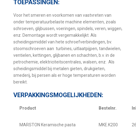
TOEPASSINGEN:
Voor het smeren en voorkomen van vastvreten van
onder temperatuurbelaste machine elementen, zoals
schroeven, glijbussen, voeringen, spindels, veren, wiggen,
enz. Demontage wordt vergemakkelijkt.
Als
scheidingsmiddel van hete schroefverbindingen, bv.
s
toomschroeven aan turbines, uitlaatpijpen, tandwielen,
ventielen, kettingen, glijbanen en schachten, b.v. i
n de
petrochemie, elektriciteitscentrales, walsen, enz.
Als
scheidingsmiddel bij metalen gieten, drukgieten,
smederij, bij persen als er hoge temperaturen worden
bereikt.
VERPAKKINGSMOGELIJKHEDEN:
Product
Bestelnr.
I
MARSTON Keramische pasta
MKE.K200
26