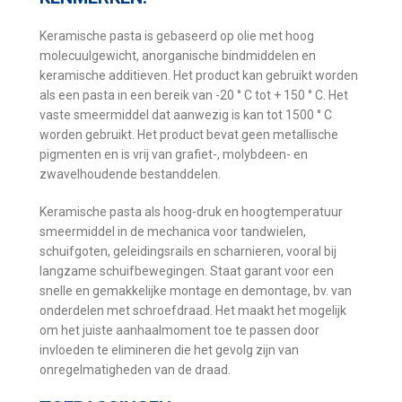
Keramische pasta is gebaseerd op olie met hoog
molecuulgewicht, anorganische bindmiddelen en
keramische additieven.
Het product kan gebruikt worden
als een pasta in een bereik van -20 ° C tot + 150 ° C.
Het
vaste smeermiddel dat aanwezig is kan tot 1500 ° C
worden gebruikt.
Het product bevat geen metallische
pigmenten en is vrij van grafiet-, molybdeen- en
zwavelhoudende bestanddelen.
Keramische pasta als hoog-druk en hoogtemperatuur
smeermiddel in de mechanica voor tandwielen,
schuifgoten, geleidingsrails en scharnieren, vooral bij
langzame schuifbewegingen. Staat garan
t voor een
snelle en gemakkelijke montage en demontage, bv. v
an
onderdelen met schroefdraad.
Het maakt het mogelijk
om het juiste aanhaalmoment toe te passen door
invloeden te elimineren die het gevolg zijn van
onregelmatigheden van de draad.