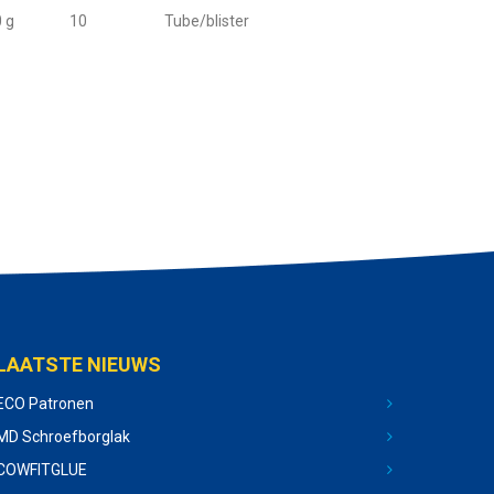
 g
10
Tube/blister
LAATSTE NIEUWS
ECO Patronen
MD Schroefborglak
COWFITGLUE