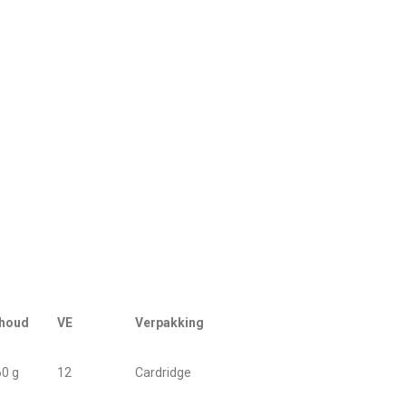
nhoud
VE
Verpakking
0 g
12
Cardridge